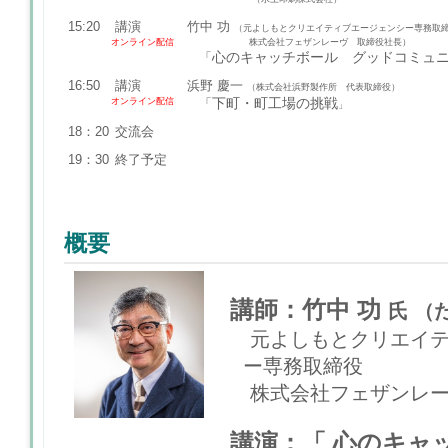
15:20
講演
竹中 功
（元よしもとクリエイティブエージェンシー専務取
オンライン
配信
株式会社フェザンレーヴ 取締役社長）
心のキャッチボール グッドコミュ
「
16:50
講演
浜野 慶一
（株式会社浜野製作所 代表取締役）
下町・町工場の挑戦
オンライン
配信
「
」
18：20
交流会
19：30
終了予定
概要
講師：竹中 功
氏 （
元よしもとクリエイテ
ー専務取締役
株式会社フェザンレー
講演：「 心のキャ