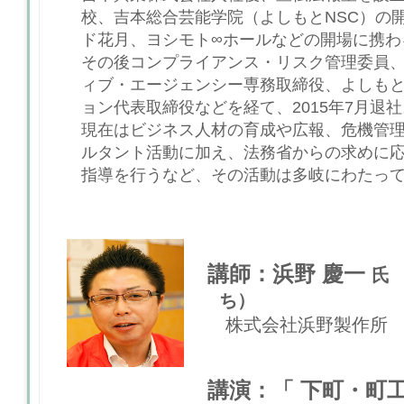
校、吉本総合芸能学院（よしもとNSC）の
ド花月、ヨシモト∞ホールなどの開場に携わ
その後コンプライアンス・リスク管理委員
ィブ・エージェンシー専務取締役、よしも
ョン代表取締役などを経て、2015年7月退社
現在はビジネス人材の育成や広報、危機管
ルタント活動に加え、法務省からの求めに
指導を行うなど、その活動は多岐にわたっ
講師：浜野 慶一
氏
ち）
株式会社浜野製作所 
講演：「
下町・町工