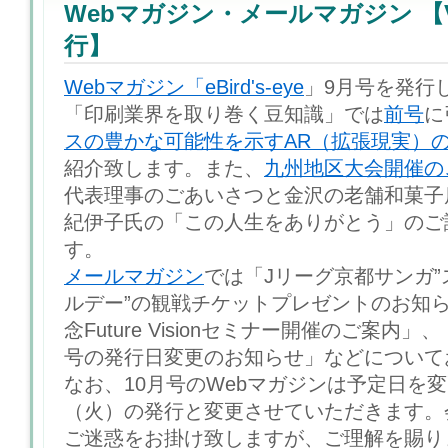
Webマガジン・メールマガジン 【Vol
行】
Webマガジン「eBird's-eye
」9月号を発行
「印刷業界を取り巻く豆知識」では
前号
に
スの豊かな可能性を示すAR（拡張現実）の
紹介致します。また、
九州地区大会開催の
代表理事のごあいさつと金沢の老舗和菓子
紀伊子氏の「この人生をありがとう」のご
す。
メールマガジン
では「Jリーグ京都サンガ”
ルデー”の観戦チケットプレゼントのお知ら
念Future Visionセミナー開催のご案内」
号の発行日変更のお知らせ」などについて
なお、10月号のWebマガジンは予定日を変
（火）の発行と変更させていただきます。
ご迷惑をお掛け致しますが、ご理解を賜り