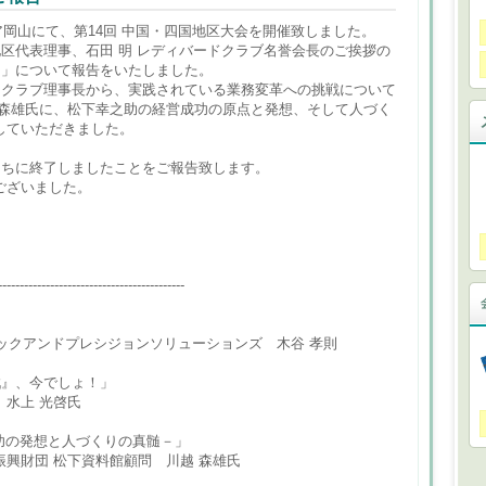
ィア岡山にて、第14回 中国・四国地区大会を開催致しました。
地区代表理事、石田 明 レディバードクラブ名誉会長のご挨拶の
レンド」について報告をいたしました。
ドクラブ理事長から、実践されている業務変革への挑戦について
 森雄氏に、松下幸之助の経営成功の原点と発想、そして人づく
していただきました。
うちに終了しましたことをご報告致します。
ございました。
-------------------------------------------
クアンドプレシジョンソリューションズ 木谷 孝則
戦』、今でしょ！」
水上 光啓氏
功の発想と人づくりの真髄－」
財団 松下資料館顧問 川越 森雄氏