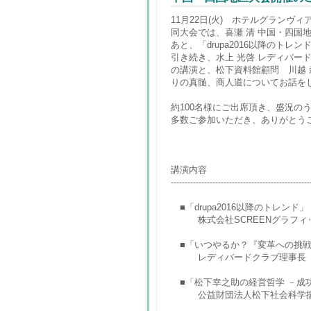
11月22日(火) ホテルグランヴ
同大会では、喜瀬 清 中国・四国
あと、「drupa2016以降のト
引き続き、水上 光啓 レディバー
の講演と、松下資料館顧問 川越
りの真髄、商人道についてお話を
約100名様にご出席頂き、盛況の
多数ご参加いただき、ありがとう
講演内容
--------------------------------------------------
■「drupa2016以降のトレンド」
株式会社SCREENグラフィッ
■「いつやるか？『変革への挑
レディバードクラブ理事長 
■「松下幸之助の経営哲学 －成
公益財団法人松下社会科学振興