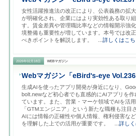
女性活躍推進法の改正により、公表義務の拡
が明確化され、企業にはより実効性ある取り
す。賃金差異や管理職比率などの情報開示強
境整備も重要性が増しています。本号では改
べきポイントを解説します。 ...
詳しくはこち
2026年02月18日
WEBマガジン
Webマガジン「eBird's-eye Vol.23
生成AIを使ったアプリ開発が身近になり、Google AI
bolt.newなど初心者でも直感的にAIアプリ
ています。また、営業・マーケ領域でAIを活
「GTMエンジニア」という新たな職種も注目
AIには情報の正確性や個人情報、権利侵害な
を理解した上での活用が重要です。 ...
詳しく