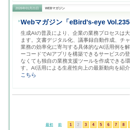
2026年01月21日
WEBマガジン
Webマガジン「eBird's-eye Vol.23
生成AIの普及により、企業の業務プロセスは
ます。文書デジタル化、議事録自動作成、チ
業務の効率化に寄与する具体的なAI活用例を
ーコードでAIアプリを構築できるサービスの
なくても独自の業務支援ツールを作成できる
す。AI活用による生産性向上の最新動向を紹介し
こちら
最初
前
1
2
3
4
5
6
7
8